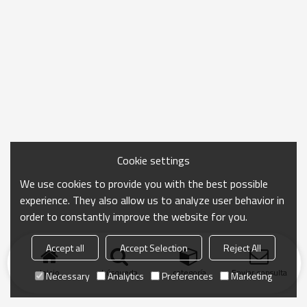
Cookie settings
We use cookies to provide you with the best possible
experience. They also allow us to analyze user behavior in
order to constantly improve the website for you.
Accept all
Accept Selection
Reject All
Inicio
búsqueda
categoría
Enviar consulta
Necessary
Analytics
Preferences
Marketing