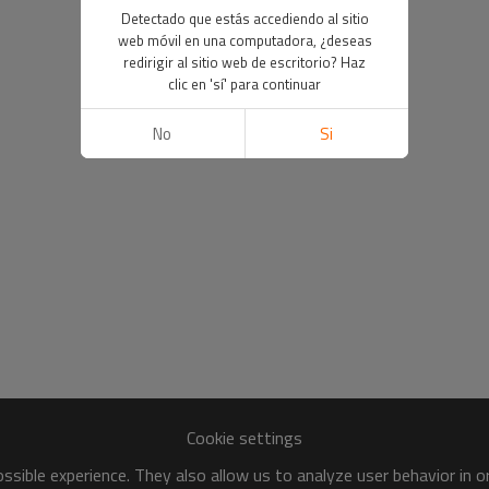
Detectado que estás accediendo al sitio
web móvil en una computadora, ¿deseas
redirigir al sitio web de escritorio? Haz
clic en 'sí' para continuar
No
Si
Cookie settings
sible experience. They also allow us to analyze user behavior in 