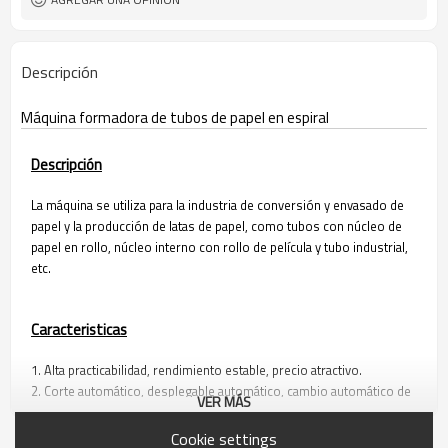
Descripción
Máquina formadora de tubos de papel en espiral
Descripción
La máquina se utiliza para la industria de conversión y envasado de
papel y la producción de latas de papel, como tubos con núcleo de
papel en rollo, núcleo interno con rollo de película y tubo industrial,
etc.
Caracteristicas
1. Alta practicabilidad, rendimiento estable, precio atractivo.
2. Corte automático, desplegable automático, cambio automático de
VER MÁS
velocidad y reversión.
3. Control del PLC por computadora, pantalla táctil.
Cookie settings