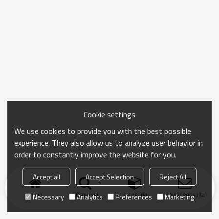
Cookie settings
We use cookies to provide you with the best possible
experience. They also allow us to analyze user behavior in
order to constantly improve the website for you.
Accept all
Accept Selection
Reject All
Inicio
búsqueda
categoría
Enviar consulta
Necessary
Analytics
Preferences
Marketing