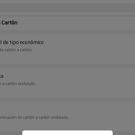
 Cartón
l de tipo económico
e cartón a cartón.
ca
n a cartón ondulado.
aminación de cartón a cartón ondulado.