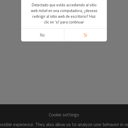
Detectado que estás accediendo al sitio
web móvil en una computadora, ¿deseas
redirigir al sitio web de escritorio? Haz
clic en 'sí' para continuar
No
Si
Cookie settings
sible experience. They also allow us to analyze user behavior in 