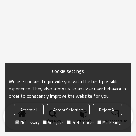
Cookie settings
We use cookies to provide you with the best possible
experience. They also allow us to analyze user behavior in
order to constantly improve the website for you.
Accept all
Accept Selection
Reject All
Inicio
búsqueda
categoría
Enviar consulta
Necessary
Analytics
Preferences
Marketing