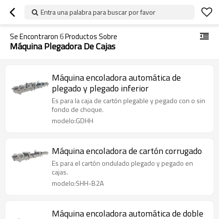
Entra una palabra para buscar por favor
Se Encontraron
6
Productos Sobre
Máquina Plegadora De Cajas
Máquina encoladora automática de
plegado y plegado inferior
Es para la caja de cartón plegable y pegado con o sin
fondo de choque.
modelo:GDHH
Máquina encoladora de cartón corrugado
Es para el cartón ondulado plegado y pegado en
cajas.
modelo:SHH-B2A
Máquina encoladora automática de doble