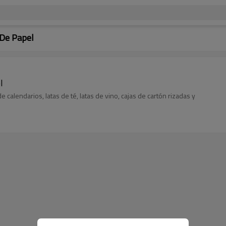
 De Papel
l
e calendarios, latas de té, latas de vino, cajas de cartón rizadas y