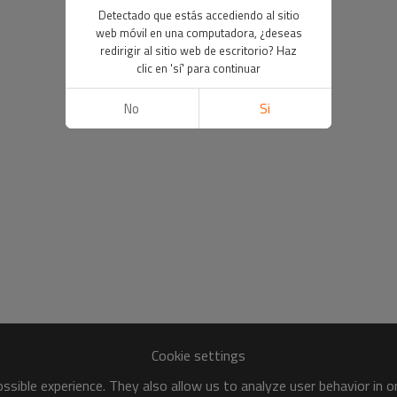
Detectado que estás accediendo al sitio
web móvil en una computadora, ¿deseas
redirigir al sitio web de escritorio? Haz
clic en 'sí' para continuar
No
Si
Cookie settings
sible experience. They also allow us to analyze user behavior in 