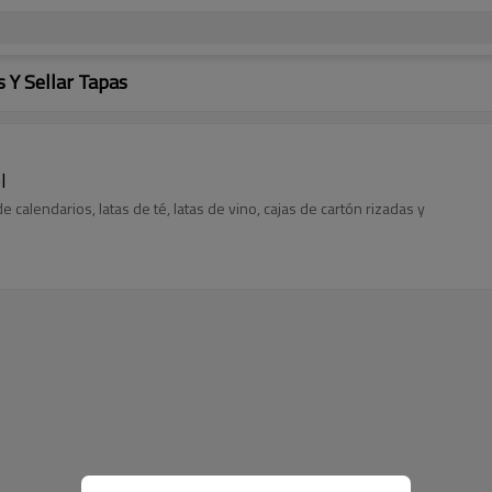
 Y Sellar Tapas
l
e calendarios, latas de té, latas de vino, cajas de cartón rizadas y