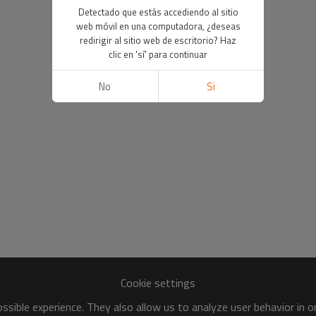
Detectado que estás accediendo al sitio
web móvil en una computadora, ¿deseas
redirigir al sitio web de escritorio? Haz
clic en 'sí' para continuar
No
Si
Cookie settings
sible experience. They also allow us to analyze user behavior in 