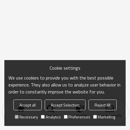
Cookie settings
We use cookies to provide you with the best possible
experience. They also allow us to analyze user behavior in
order to constantly improve the website for you.
Accept all
Accept Selection
Reject All
Inicio
búsqueda
categoría
Enviar consulta
Necessary
Analytics
Preferences
Marketing