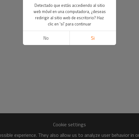
Detectado que estás accediendo al sitio
web móvil en una computadora, ¿deseas
redirigir al sitio web de escritorio? Haz
clic en 'sí' para continuar
No
Si
Cookie settings
sible experience. They also allow us to analyze user behavior in 