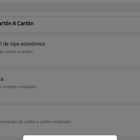
rtón A Cartón
l de tipo económico
e cartón a cartón.
ca
n a cartón ondulado.
aminación de cartón a cartón ondulado.