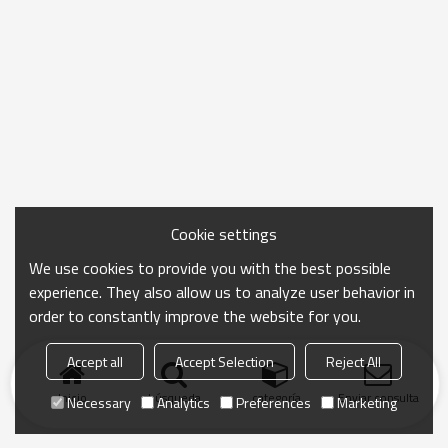
Cookie settings
We use cookies to provide you with the best possible
experience. They also allow us to analyze user behavior in
order to constantly improve the website for you.
Accept all
Accept Selection
Reject All
Inicio
búsqueda
categoría
Enviar consulta
Necessary
Analytics
Preferences
Marketing