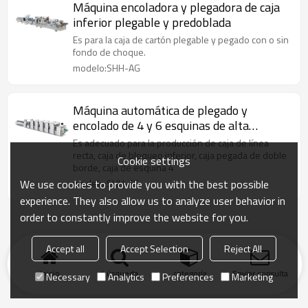
Máquina encoladora y plegadora de caja
inferior plegable y predoblada
Es para la caja de cartón plegable y pegado con o sin
fondo de choque.
modelo:SHH-AG
Máquina automática de plegado y
encolado de 4 y 6 esquinas de alta
velocidad
Es adecuado para la producción de caja de línea
recta, caja de bloqueo inferior, caja pegada de doble
Cookie settings
borde, caja de esquina 4
We use cookies to provide you with the best possible
modelo:SHH-FS
experience. They also allow us to analyze user behavior in
order to constantly improve the website for you.
Accept all
Accept Selection
Reject All
Inicio
búsqueda
categoría
Enviar consulta
Necessary
Analytics
Preferences
Marketing