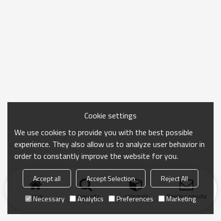
Cookie settings
We use cookies to provide you with the best possible
experience. They also allow us to analyze user behavior in
order to constantly improve the website for you.
Accept all
Accept Selection
Reject All
Inicio
búsqueda
categoría
Enviar consulta
Necessary
Analytics
Preferences
Marketing