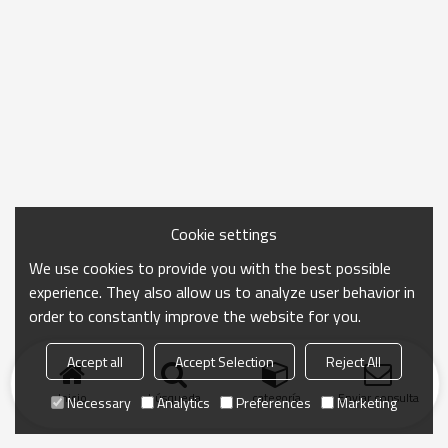
Cookie settings
We use cookies to provide you with the best possible
experience. They also allow us to analyze user behavior in
order to constantly improve the website for you.
Accept all
Accept Selection
Reject All
Inicio
búsqueda
categoría
Enviar consulta
Necessary
Analytics
Preferences
Marketing