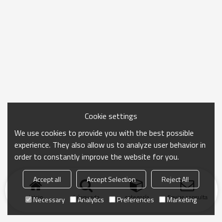
Cookie settings
We use cookies to provide you with the best possible
experience. They also allow us to analyze user behavior in
order to constantly improve the website for you.
Accept all
Accept Selection
Reject All
Inicio
búsqueda
categoría
Enviar consulta
Necessary
Analytics
Preferences
Marketing