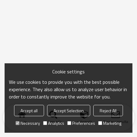
Cookie settings
We use cookies to provide you with the best possible
experience. They also allow us to analyze user behavior in
order to constantly improve the website for you.
Accept all
Accept Selection
Reject All
Inicio
búsqueda
categoría
Enviar consulta
Necessary
Analytics
Preferences
Marketing