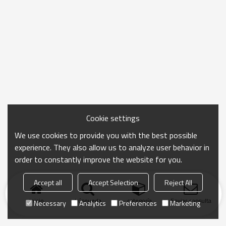
Cookie settings
We use cookies to provide you with the best possible
experience. They also allow us to analyze user behavior in
order to constantly improve the website for you.
Accept all
Accept Selection
Reject All
Inicio
búsqueda
categoría
Enviar consulta
Necessary
Analytics
Preferences
Marketing