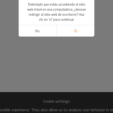
Detectado que estás accediendo al sitio
web móvil en una computadora, ¿deseas
redirigir al sitio web de escritorio? Haz
clic en 'sí' para continuar
No
Si
Cookie settings
sible experience. They also allow us to analyze user behavior in 