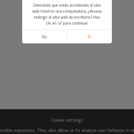
Detectado que estás accediendo al sitio
web móvil en una computadora, ¿deseas
redirigir al sitio web de escritorio? Haz
clic en 'sí' para continuar
No
Si
Cookie settings
sible experience. They also allow us to analyze user behavior in 