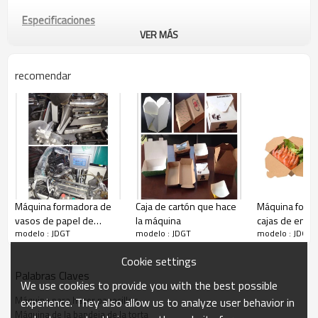
Especificaciones
VER MÁS
Modelo
JDGT
Tamaño de papel
recomendar
Ø55-130mm
Sustrato
Papel a prueba de aceite 30-40 g /
m2
Velocidad
15-20 piezas / carrera, 20-40
carrera / min
Fuente de alimentación
380v / 1p / 50hz
Poder total
2.5 kw (motor de 1.5 kw,
calentador de 1 kw)
Suministro de aire
3
0.6 Mpa, 0.3 m
/ min (no
Máquina formadora de
Caja de cartón que hace
Máquina form
incluido)
vasos de papel de
la máquina
cajas de ensa
Peso
500 kg
modelo : JDGT
modelo : JDGT
modelo : JDGT
palomitas de helado
papel
Tamaño de la caja del paquete
1500 x 1300 x 1400 mm
Cookie settings
Palabras Claves
We use cookies to provide you with the best possible
Máquina
Máquina para hacer panecillos
experience. They also allow us to analyze user behavior in
Máquina de la bandeja de la torta