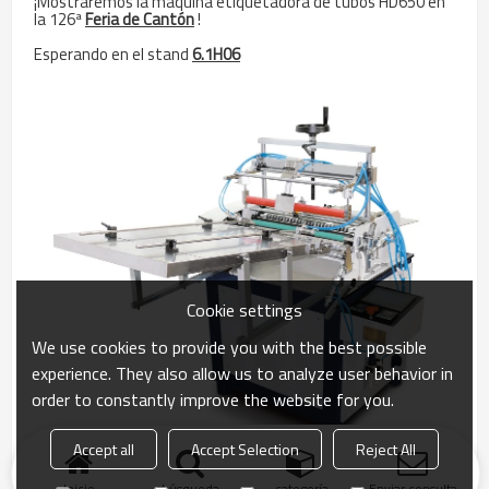
¡Mostraremos la máquina etiquetadora de tubos HD650 en
la 126ª
Feria de Cantón
!
Esperando en el stand
6.1H06
Cookie settings
We use cookies to provide you with the best possible
experience. They also allow us to analyze user behavior in
order to constantly improve the website for you.
Accept all
Accept Selection
Reject All
Inicio
búsqueda
categoría
Enviar consulta